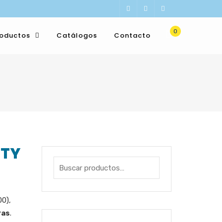
0
roductos
Catálogos
Contacto
ETY
00),
ras
.