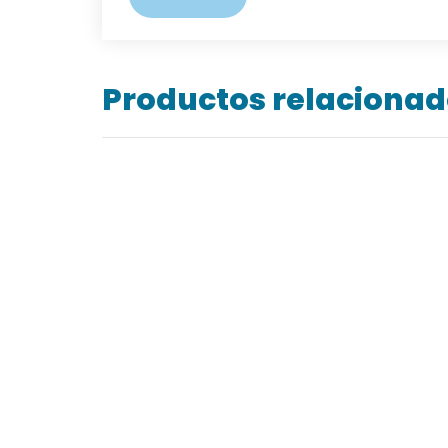
Productos relaciona
CARTUCHOS 3M 6004
MASCARILLA T-235 CON
CARBÓN ACTIVADO