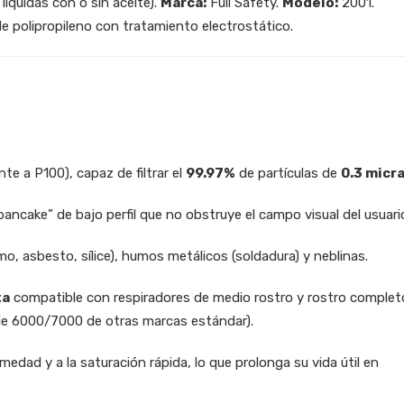
 líquidas con o sin aceite).
Marca:
Full Safety.
Modelo:
2001.
de polipropileno con tratamiento electrostático.
nte a P100), capaz de filtrar el
99.97%
de partículas de
0.3 micr
pancake” de bajo perfil que no obstruye el campo visual del usuari
, asbesto, sílice), humos metálicos (soldadura) y neblinas.
ta
compatible con respiradores de medio rostro y rostro complet
Serie 6000/7000 de otras marcas estándar).
medad y a la saturación rápida, lo que prolonga su vida útil en