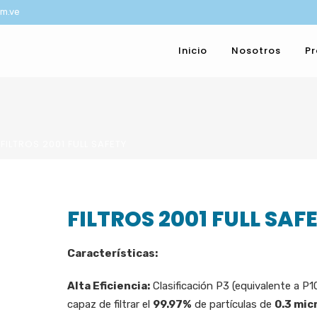
om.ve
Inicio
Nosotros
P
FILTROS 2001 FULL SAFETY
FILTROS 2001 FULL SAF
Características:
Alta Eficiencia:
Clasificación P3 (equivalente a P1
capaz de filtrar el
99.97%
de partículas de
0.3 mic