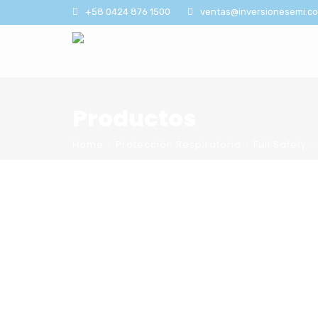
+58 0424 876 1500
ventas@inversionesemi.c
Productos
Home
Protección Respiratoria
Full Safety