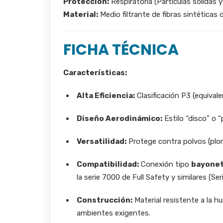
Protección:
Respiratoria (Partículas sólidas y
Material:
Medio filtrante de fibras sintéticas 
FICHA TÉCNICA
Características:
Alta Eficiencia:
Clasificación P3 (equivale
Diseño Aerodinámico:
Estilo “disco” o “
Versatilidad:
Protege contra polvos (plomo
Compatibilidad:
Conexión tipo
bayone
la serie 7000 de Full Safety y similares (
Construcción:
Material resistente a la hu
ambientes exigentes.