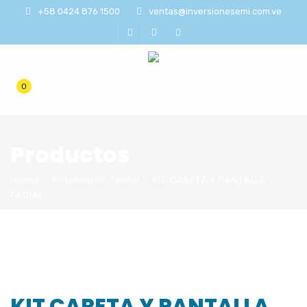
+58 0424 876 1500
ventas@inversionesemi.com.ve
0
Productos
Home
Protección Facial
KIT CARETA Y PANTALLA
FACIAL
KIT CARETA Y PANTALLA