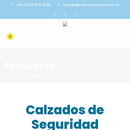
+58 0424 876 1500
ventas@inversionesemi.com.ve
0
Productos
Home
Calzados de Seguridad
Calzados de
Seguridad