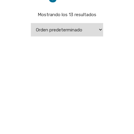
Mostrando los 13 resultados
ATALAJE UNIVERSAL PARA CASCO
BOTAS DE PVC CAÑA ALTA CON PUNTERA
BLANCO
BOTAS DE PVC CAÑA ALTA SIN PUNTERA
BOTAS DE PVC NEGRO CAÑA ALTA CON PUNTERA
BOTAS DE SEGURIDAD BERRENDO MOD. 124