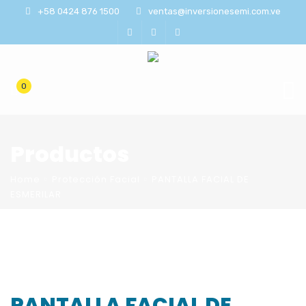
+58 0424 876 1500
ventas@inversionesemi.com.ve
0
Productos
Home
Protección Facial
PANTALLA FACIAL DE
ESMERILAR
PANTALLA FACIAL DE