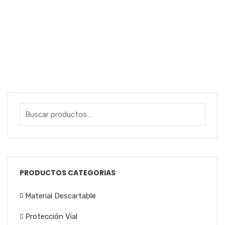
MASCARILLA CARA COMPLETA FULL SAFETY
FFS680
BOTAS DE PVC CAÑA ALTA SIN PUNTERA
FILTROS 2000 FULL SAFETY
CARTUCHOS 7006 FULL SAFETY
PRODUCTOS CATEGORIAS
Material Descartable
Protección Vial