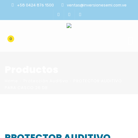
+58 0424 876 1500
ventas@inversionesemi.com.ve
0
Productos
Home
Protección Auditiva
PROTECTOR AUDITIVO
PARA CASCO 26 DB
PROTECTOR AUDITIVO