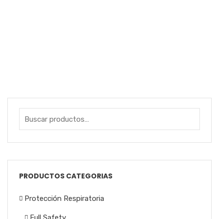
ZAPATOS DE SEGURIDAD FULL SAFETY
CARTUCHOS 7003 FULL SAFETY
MASCARILLA DESECHABLE N95 3M 8210
RETENEDORES 510 FS FULL SAFETY
PRODUCTOS CATEGORIAS
Protección Respiratoria
Full Safety