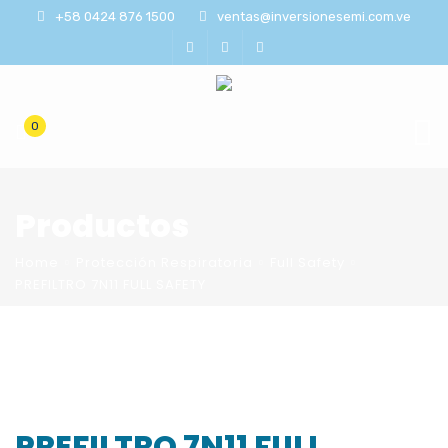
+58 0424 876 1500
ventas@inversionesemi.com.ve
0
Productos
Home
Protección Respiratoria
Full Safety
PREFILTRO 7N11 FULL SAFETY
PREFILTRO 7N11 FULL