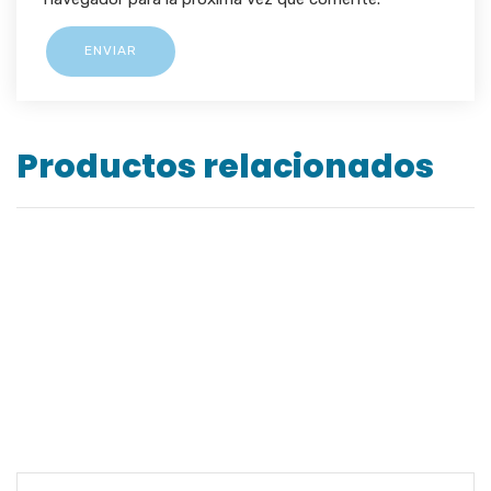
Productos relacionados
FILTROS 2001 FULL SAFETY
CARTUCHOS 3M 6003
MASCARILLA DESECHABLE TRACTOR SAFETY T-
210
FILTROS 3M 2091