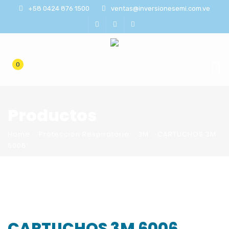
+58 0424 876 1500
ventas@inversionesemi.com.ve
0
Productos
Home
Protección Respiratoria
3M
CARTUCHOS 3M
6006
CARTUCHOS 3M 6006