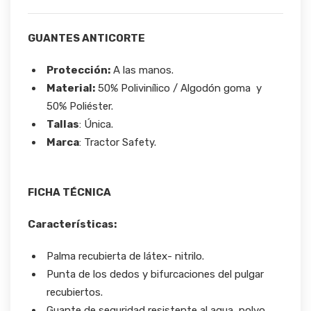
GUANTES ANTICORTE
Protección:
A las manos.
Material:
50% Polivinílico / Algodón goma y
50% Poliéster.
Tallas
: Única.
Marca
: Tractor Safety.
FICHA TÉCNICA
Características
:
Palma recubierta de látex- nitrilo.
Punta de los dedos y bifurcaciones del pulgar
recubiertos.
Guante de seguridad resistente al agua, polvo,